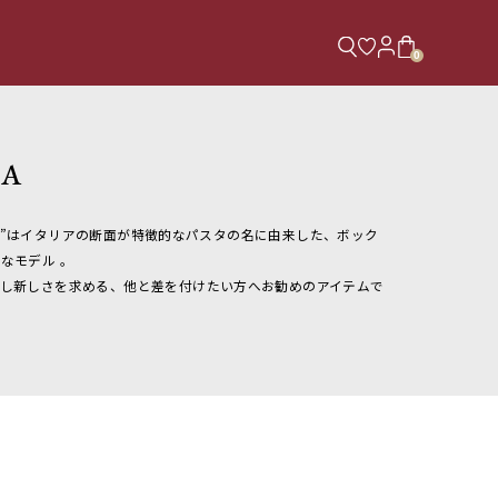
0
RA
タッラ)”はイタリアの断面が特徴的なパスタの名に由来した、ボック
なモデル 。
少し新しさを求める、他と差を付けたい方へお勧めのアイテムで